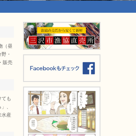
物（昼
分野・
・販売
けても
る」、
来水産