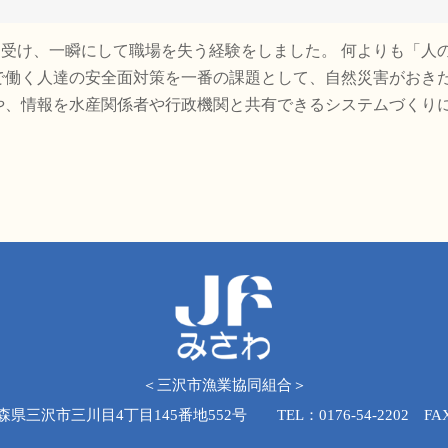
害を受け、一瞬にして職場を失う経験をしました。 何よりも「人
で働く人達の安全面対策を一番の課題として、自然災害がおき
や、情報を水産関係者や行政機関と共有できるシステムづくり
＜三沢市漁業協同組合＞
青森県三沢市三川目4丁目145番地552号 TEL：0176-54-2202 FAX：0