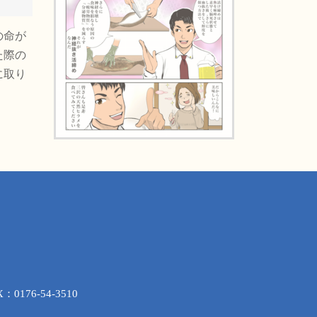
の命が
た際の
に取り
176-54-3510