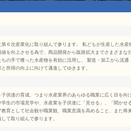
に第６次産業化に取り組んで参ります。 私どもが生産した水産
価値を向上させる為で、商品開発から販路拡大までさまざまな
たちの手で獲った水産物を有効に活用し、 製造・加工から流通
保と所得の向上に向けて邁進してゆきます。
う子供達の育成、つまり水産業界のあらゆる職業に広く目を向
中学生の市場見学や、水産業を子供達に「見せる」、「聞かせ
ア教育として社会観や職業観、職業意識を高めること、また将
指して取り組んで参ります。