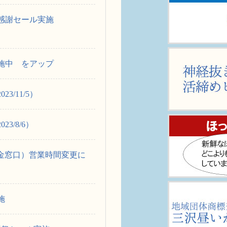
感謝セール実施
施中 をアップ
3/11/5）
3/8/6）
貯金窓口）営業時間変更に
施